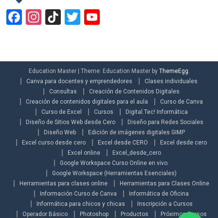
Facebook
Instagram
TikTok
Twitter
YouTube
Channel
Education Master
|
Theme: Education Master by
ThemeEgg
.
Canva para docentes y emprendedores
Clases individuales
Consultas
Creación de Contenidos Digitales
Creación de contenidos digitales para el aula
Curso de Canva
Curso de Excel
Cursos
Digital.Tec! Informática
Diseño de Sitios Web desde Cero
Diseño para Redes Sociales
Diseño Web
Edición de imágenes digitales GIMP
Excel curso desde cero
Excel desde CERO
Excel desde cero
Excel online
Excel_desde_cero
Google Workspace Curso Online en vivo.
Google Workspace (Herramientas Esenciales)
Herramientas para clases online
Herramientas para Clases Online
Información Curso de Canva
Informática de Oficina
Informática para chicos y chicas
Inscripción a Cursos
Operador Básico
Photoshop
Productos
Próximos Cursos