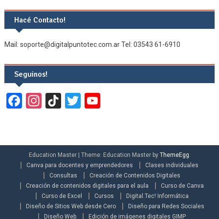
Hacé Contacto!
Mail: soporte@digitalpuntotec.com.ar Tel: 03543 61-6910
Seguinos!
Facebook
Instagram
TikTok
Twitter
YouTube
Channel
Education Master
|
Theme: Education Master by
ThemeEgg
.
Canva para docentes y emprendedores
Clases individuales
Consultas
Creación de Contenidos Digitales
Creación de contenidos digitales para el aula
Curso de Canva
Curso de Excel
Cursos
Digital.Tec! Informática
Diseño de Sitios Web desde Cero
Diseño para Redes Sociales
Diseño Web
Edición de imágenes digitales GIMP