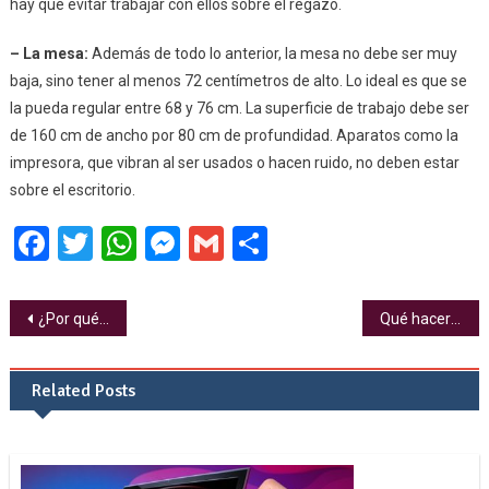
hay que evitar trabajar con ellos sobre el regazo.
– La mesa:
Además de todo lo anterior, la mesa no debe ser muy
baja, sino tener al menos 72 centímetros de alto. Lo ideal es que se
la pueda regular entre 68 y 76 cm. La superficie de trabajo debe ser
de 160 cm de ancho por 80 cm de profundidad. Aparatos como la
impresora, que vibran al ser usados o hacen ruido, no deben estar
sobre el escritorio.
Facebook
Twitter
WhatsApp
Messenger
Gmail
Share
Navegación de entradas
¿Por qué es importante capacitar al personal de tu empresa en manejo de TIC?
Qué hacer antes de vender tus dispositivos electrónicos usados: consejos para evitar que recuperen tus datos
Related Posts